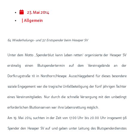
23. Mai 2014
|
Allgemein
64 Wiederholungs- und 32 Erstspender beim Heseper SV
Unter dem Motto „Spenderblut kann Leben retten“ organisierte der Heseper SV
erstmalig einen Blutspendertermin auf dem Vereinsgelände an der
Dorfkrugstraße 10 in Nordhorn/Hesepe. Ausschlaggebend für dieses besondere
soziale Engagement war die tragische Unfallbeteiligung der fünf jährigen Tochter
eines Vereinsmitgliedes. Nur durch die schnelle Versorgung mit den unbedingt
erforderlichen Blutkonserven war ihre Lebensrettung möglich.
Am 19. Mai 2014 suchten in der Zeit von 17.00 Uhr bis 20.00 Uhr insgesamt 96
Spender den Heseper SV auf und gaben unter Leitung des Blutspenderdienstes