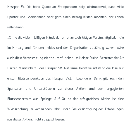
Heseper SV.
Die hohe Quote an Erstspendern zeigt eindrucksvoll, dass viele
Sportler und Sportlerinnen sehr gern einen Beitrag leisten möchten, der Leben
retten kann.
„Ohne die vielen fleißigen Hände der ehrenamtlich tätigen Vereinsmitglieder, die
im Hintergrund für den Imbiss und der Organisation zuständig waren, wäre
auch diese Veranstaltung nicht durchführbar“, so Holger Düing, Vertreter der Alt
Herren Mannschaft I des Heseper SV. Auf seine Initiative entstand die Idee zur
ersten Blutspenderaktion des Heseper SV.Ein besonderer Dank gilt auch den
Sponsoren und Unterstützern zu dieser Aktion und dem engagierten
Blutspenderteam aus Springe. Auf Grund der erfolgreichen Aktion ist eine
Wiederholung im kommenden Jahr, unter Berücksichtigung der Erfahrungen
aus dieser Aktion, nicht ausgeschlossen.