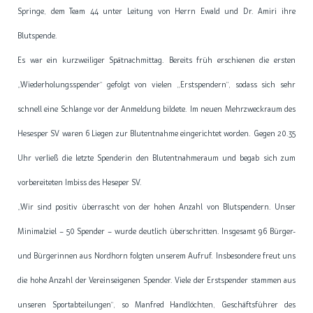
Springe, dem Team 44 unter Leitung von Herrn Ewald und Dr. Amiri ihre
Blutspende.
Es war ein kurzweiliger Spätnachmittag. Bereits früh erschienen die ersten
„Wiederholungsspender“ gefolgt von vielen „Erstspendern“, sodass sich sehr
schnell eine Schlange vor der Anmeldung bildete. Im neuen Mehrzweckraum des
Hesesper SV waren 6 Liegen zur Blutentnahme eingerichtet worden. Gegen 20.35
Uhr verließ die letzte Spenderin den Blutentnahmeraum und begab sich zum
vorbereiteten Imbiss des Heseper SV.
„Wir sind positiv überrascht von der hohen Anzahl von Blutspendern. Unser
Minimalziel – 50 Spender – wurde deutlich überschritten. Insgesamt 96 Bürger-
und Bürgerinnen aus Nordhorn folgten unserem Aufruf. Insbesondere freut uns
die hohe Anzahl der Vereinseigenen Spender. Viele der Erstspender stammen aus
unseren Sportabteilungen“, so Manfred Handlöchten, Geschäftsführer des